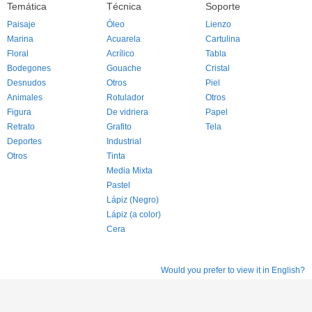
Temática
Técnica
Soporte
Paisaje
Óleo
Lienzo
Marina
Acuarela
Cartulina
Floral
Acrílico
Tabla
Bodegones
Gouache
Cristal
Desnudos
Otros
Piel
Animales
Rotulador
Otros
Figura
De vidriera
Papel
Retrato
Grafito
Tela
Deportes
Industrial
Otros
Tinta
Media Mixta
Pastel
Lápiz (Negro)
Lápiz (a color)
Cera
Would you prefer to view it in English?