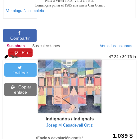
Neix a Vic el 1953. Viu a Girona.
Comença a pintar el 1985 a la masia Can Gruart
Ver biografía completa
Compartir
Sus obras
Sus colecciones
Ver todas las obras
Pin
Pintura
47.24 x 39.76 in
Twittear
Copiar
enlace
Indignados / Indignats
Josep M Casadevall Ortiz
1.039 $
¡Envío y devolución gratis!